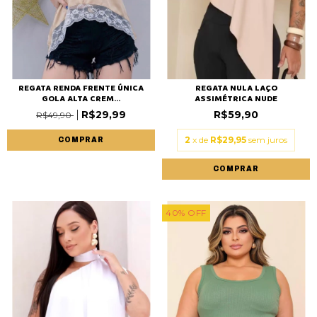
REGATA RENDA FRENTE ÚNICA
REGATA NULA LAÇO
GOLA ALTA CREM...
ASSIMÉTRICA NUDE
R$29,99
R$59,90
R$49,90
2
x de
R$29,95
sem juros
COMPRAR
COMPRAR
40
%
OFF