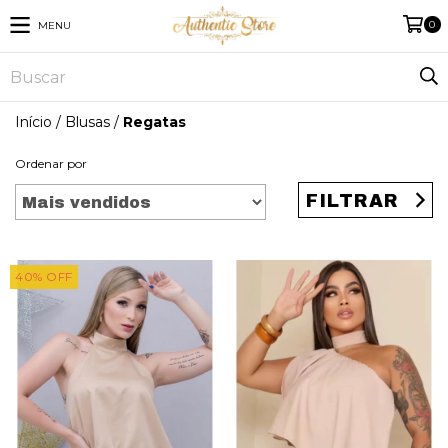
0
MENU
Início
/
Blusas
/
Regatas
Ordenar por
FILTRAR
40
%
OFF