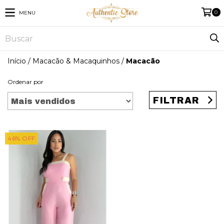
0
MENU
Início
/
Macacão & Macaquinhos
/
Macacão
Ordenar por
FILTRAR
46
%
OFF