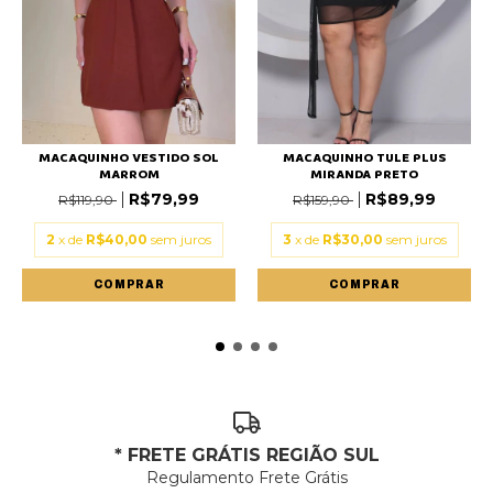
MACAQUINHO VESTIDO SOL
MACAQUINHO TULE PLUS
MARROM
MIRANDA PRETO
R$79,99
R$89,99
R$119,90
R$159,90
2
x de
R$40,00
sem juros
3
x de
R$30,00
sem juros
COMPRAR
COMPRAR
* FRETE GRÁTIS REGIÃO SUL
Regulamento Frete Grátis